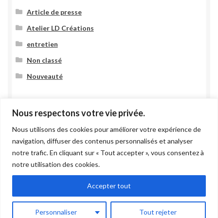
Article de presse
Atelier LD Créations
entretien
Non classé
Nouveauté
Nous respectons votre vie privée.
Nous utilisons des cookies pour améliorer votre expérience de
navigation, diffuser des contenus personnalisés et analyser
notre trafic. En cliquant sur « Tout accepter », vous consentez à
© 2021 Atelier LD Création -
Mentions légales
notre utilisation des cookies.
Site Réalisé Par
LiraCom
–
Création De Sites Internet
&
Community Management
dans le Jura
Accepter tout
0
Personnaliser
Tout rejeter