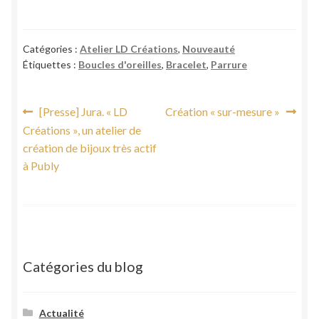
Catégories :
Atelier LD Créations
,
Nouveauté
Étiquettes :
Boucles d'oreilles
,
Bracelet
,
Parrure
Navigation
Article
Article
[Presse] Jura. « LD
Création « sur-mesure »
précédent :
suivant :
Créations », un atelier de
de
création de bijoux très actif
l’article
à Publy
Catégories du blog
Actualité