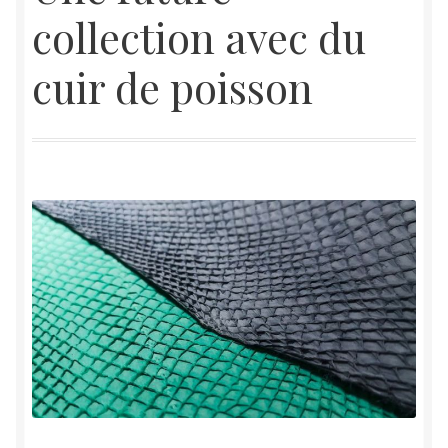
collection avec du
À propos
cuir de poisson
Tarifs
Contact