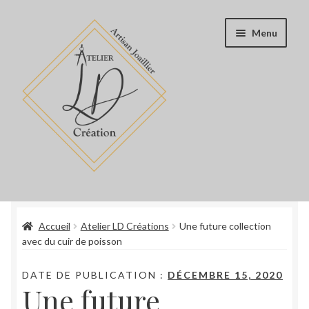
Aller
Aller
Menu
à
au
la
contenu
navigation
Accueil
Accueil
Atelier LD Créations
Une future collection
Boutique
avec du cuir de poisson
Blog
DATE DE PUBLICATION :
DÉCEMBRE 15, 2020
Une future
Book