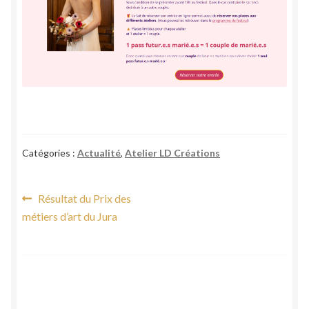
Catégories :
Actualité
,
Atelier LD Créations
Navigation
Article
Résultat du Prix des
précédent :
métiers d’art du Jura
de
l’article