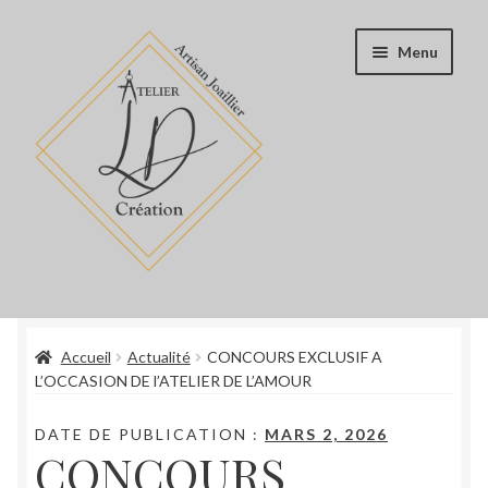
Aller
Aller
Menu
à
au
la
contenu
navigation
Accueil
Accueil
Actualité
CONCOURS EXCLUSIF A
Boutique
L’OCCASION DE l’ATELIER DE L’AMOUR
Blog
DATE DE PUBLICATION :
MARS 2, 2026
CONCOURS
Book