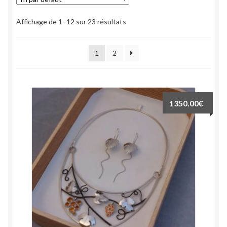
À propos
Affichage de 1–12 sur 23 résultats
Tarifs
1
2
Contact
1350.00
€