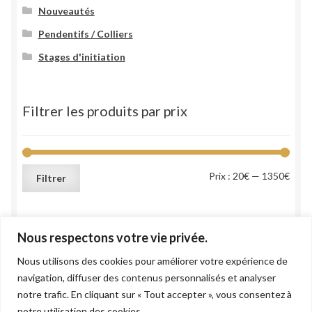
Nouveautés
Pendentifs / Colliers
Stages d'initiation
Filtrer les produits par prix
Prix
Prix
Prix :
20€
—
1350€
Filtrer
min
max
Nous respectons votre vie privée.
Nous utilisons des cookies pour améliorer votre expérience de
navigation, diffuser des contenus personnalisés et analyser
notre trafic. En cliquant sur « Tout accepter », vous consentez à
© 2021 Atelier LD Création -
Mentions légales
notre utilisation des cookies.