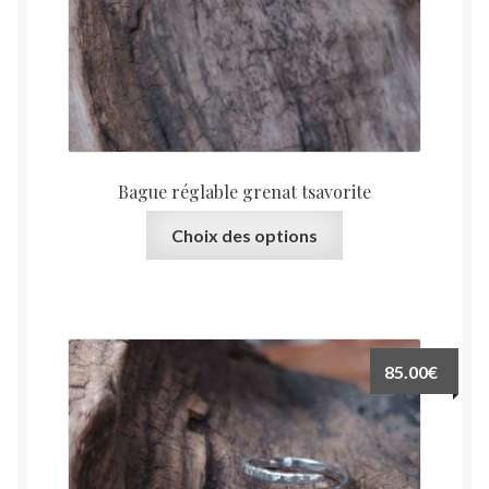
page
du
produit
Bague réglable grenat tsavorite
Ce
Choix des options
produit
a
plusieurs
variations.
Les
85.00
€
options
peuvent
être
choisies