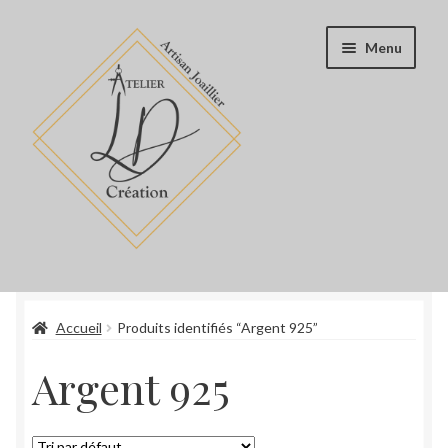
Aller
Aller
Menu
à
au
la
contenu
navigation
Accueil
Accueil
Produits identifiés “Argent 925”
Boutique
Argent 925
Blog
Book