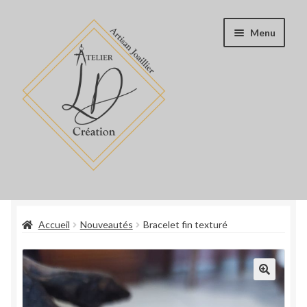
Aller
Aller
Menu
à
au
la
contenu
navigation
Accueil
Accueil
Nouveautés
Bracelet fin texturé
Boutique
Blog
Book