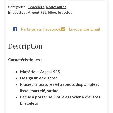
fin
texturé
Catégories :
Bracelets
,
Nouveautés
Étiquettes :
Argent 925
,
bijou
,
bracelet
Partager sur Facebook
Envoyer par Email
Description
Caractéristiques :
Matériau :
Argent 925
Design fin et discret
Plusieurs textures et aspects disponibles :
lisse, martelé, satiné
Facile à porter seul ou à associer à d’autres
bracelets