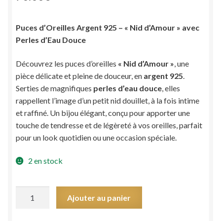
Puces d’Oreilles Argent 925 – « Nid d’Amour » avec
Perles d’Eau Douce
Découvrez les puces d’oreilles
« Nid d’Amour »
, une
pièce délicate et pleine de douceur, en
argent 925
.
Serties de magnifiques
perles d’eau douce
, elles
rappellent l’image d’un petit nid douillet, à la fois intime
et raffiné. Un bijou élégant, conçu pour apporter une
touche de tendresse et de légèreté à vos oreilles, parfait
pour un look quotidien ou une occasion spéciale.
2 en stock
quantité
Ajouter au panier
de
Puces