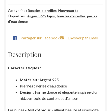
Nid
d'Amour
Catégories :
Boucles d'oreilles
,
Nouveautés
Étiquettes :
Argent 925
,
bijou
,
boucles d'oreilles
,
perles
d'eau douce
Partager sur Facebook
Envoyer par Email
Description
Caractéristiques :
Matériau :
Argent 925
Pierres :
Perles d’eau douce
Design :
Forme douce et élégante inspirée d’un
nid, symbole de confort et d’amour
Les puces
« Nid d’Amour »
allient beauté et simplicité.