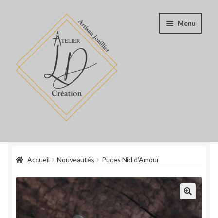
Aller
Aller
Menu
à
au
la
contenu
navigation
Accueil
Accueil
Nouveautés
Puces Nid d’Amour
Boutique
Blog
Book