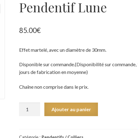
Pendentif Lune
85.00
€
Effet martelé, avec un diamètre de 30mm.
Disponible sur commande.(Disponibilité sur commande,
jours de fabrication en moyenne)
Chaîne non comprise dans le prix.
quantité
Ajouter au panier
de
Pendentif
Lune
Catégorie :
Pendentifs / Colliers