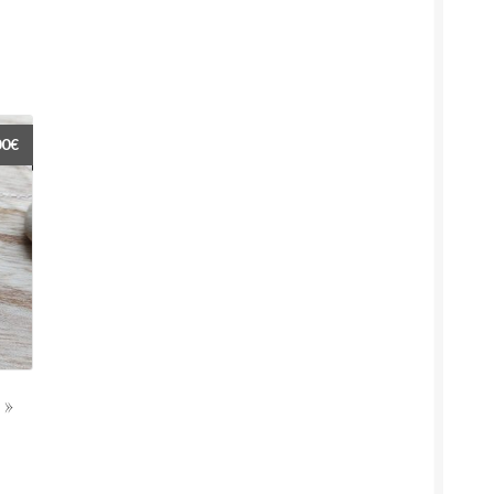
00
€
 »