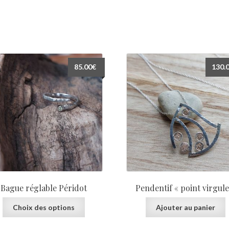
85.00
€
130.
Bague réglable Péridot
Pendentif « point virgule
Ce
Choix des options
Ajouter au panier
produit
a