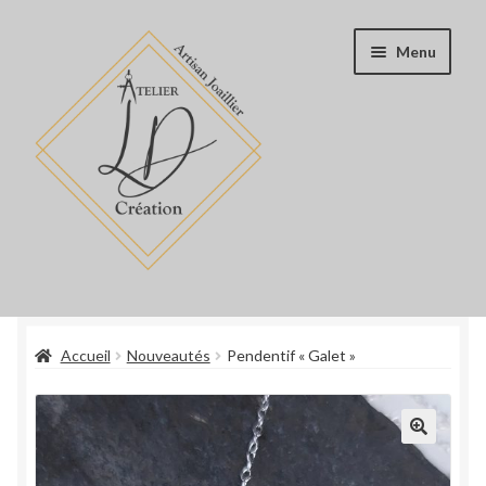
Aller
Aller
Menu
à
au
la
contenu
navigation
Accueil
Accueil
Nouveautés
Pendentif « Galet »
Boutique
Blog
Book