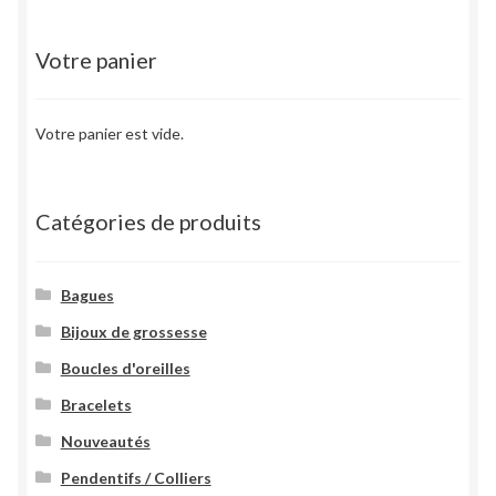
Les
options
Votre panier
peuvent
être
choisies
Votre panier est vide.
sur
la
page
Catégories de produits
du
produit
Bagues
Bijoux de grossesse
Boucles d'oreilles
Bracelets
Nouveautés
Pendentifs / Colliers