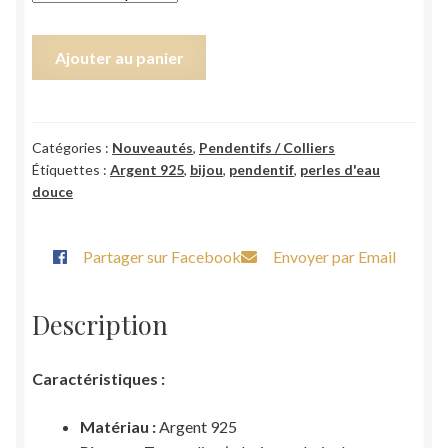
quantité
Ajouter au panier
de
Pendentif
"Galet"
Catégories :
Nouveautés
,
Pendentifs / Colliers
Étiquettes :
Argent 925
,
bijou
,
pendentif
,
perles d'eau
douce
Partager sur Facebook
Envoyer par Email
Description
Caractéristiques :
Matériau :
Argent 925