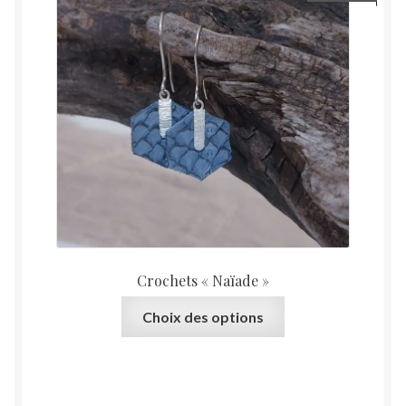
Crochets « Naïade »
Ce
Choix des options
produit
a
plusieurs
variations.